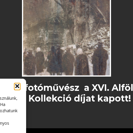
ttila fotóművész a XVI. Alfö
lonon Kollekció díjat kapott!
sználunk,
 Ha
gozhatunk
onyos