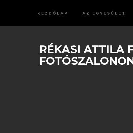
KEZDŐLAP
AZ EGYESÜLET
RÉKASI ATTILA 
FOTÓSZALONO