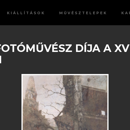
KIÁLLÍTÁSOK
MŰVÉSZTELEPEK
KA
FOTÓMŰVÉSZ DÍJA A XVI
N