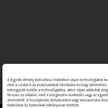
Rékasi A
Fotósza
A legjobb élmény biztosítása érdekében olyan technológiákat ha
mint a cookie-k az eszközadatok tárolására és/vagy eléréséhez.
beleegyezik ezekbe a technológiákba, akkor olyan adatokat dol
fel ezen az oldalon, mint a böngészési viselkedés vagy az egyedi
azonosítók. A hozzájárulás elmulasztása vagy visszavonása biz
funkciókat és funkciókat hátrányosan érinthet.