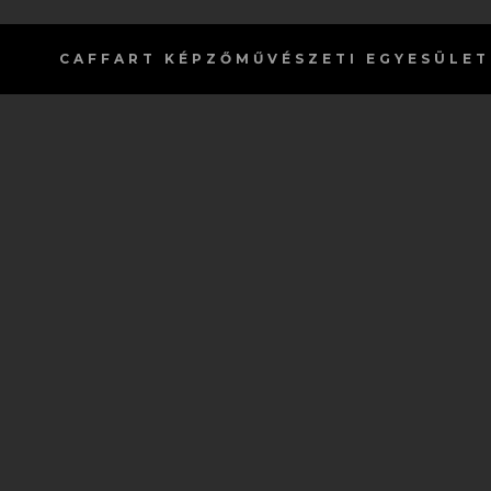
CAFFART
KÉPZŐMŰVÉSZETI EGYESÜLET