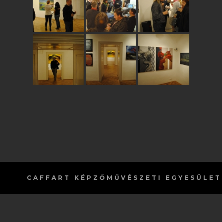
CAFFART
KÉPZŐMŰVÉSZETI EGYESÜLET