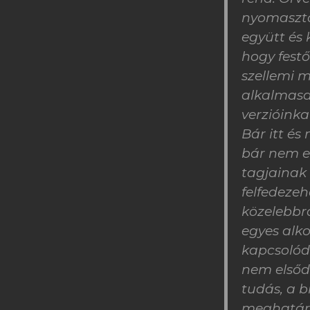
nyomasztó.
együtt és 
hogy festő
szellemi 
alkalmasak
verzióinkat
Bár itt é
bár nem eg
tagjainak
felfedeze
közelebbr
egyes alko
kapcsolód
nem elsődl
tudás, a b
meghatáro