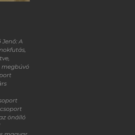
 Jenő: A
mokfutás,
tve,
tt megbúvó
port
árs
a
csoport
 csoport
 az önálló
l
árs magyar