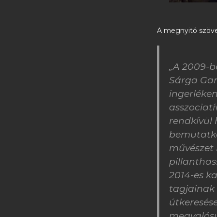
A megnyitó szöv
„A 2009-be
Sárga Garn
ingerléken
asszociat
rendkívül
bemutatko
művészet 
pillanthas
2014-es k
tagjainak 
útkeresés
megvalósul