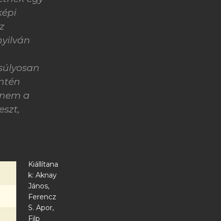
képi
z
nyilván
súlyosan
intén
e nem a
szt,
Kiállítana
k: Aknay
János,
Ferencz
S. Apor,
Filp