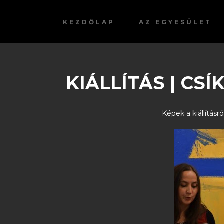
KEZDŐLAP
AZ EGYESÜLET
KIÁLLÍTÁS | CS
Képek a kiállításró