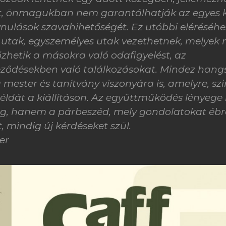
át, önmagukban nem garantálhatják az egyes 
nulások szavahihetőségét. Ez utóbbi eléréséhe
 utak, egyszemélyes utak vezethetnek, melyek 
zhetik a másokra való odafigyelést, az
eződésekben való találkozásokat. Mindez hang
 mester és tanítvány viszonyára is, amelyre, sz
példát a kiállításon. Az együttműködés lényeg
g, hanem a párbeszéd, mely gondolatokat ébre
t, mindig új kérdéseket szül.
er