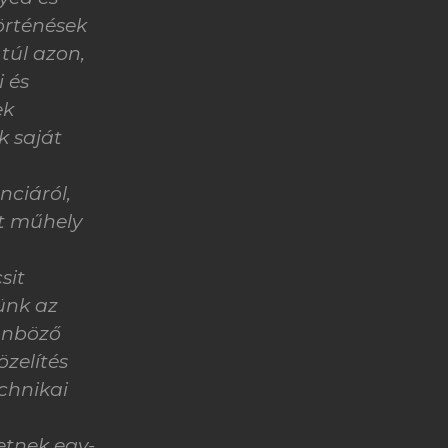
történések
túl azon,
i és
ek
k saját
nciáról,
tt műhely
sit
ünk az
lönböző
zelítés
chnikai
etnek egy-