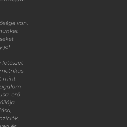
ősége van.
nnünket
éseket
 jól
 fetészet
ometrikus
t mint
Nyugalom
usa, erő
liája,
lása,
zíciók,
yed és