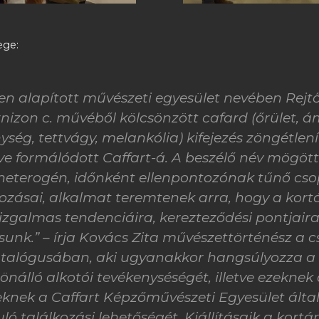
ege:
n alapított művészeti egyesület nevében Rejtő
izon c. művéből kölcsönzött cafard (őrület, á
ység, tettvágy, melankólia) kifejezés zöngétlení
íve formálódott Caffart-á. A beszélő név mögö
 heterogén, időnként ellenpontozónak tűnő cso
zásai, alkalmat teremtenek arra, hogy a kort
izgalmas tendenciáira, kerezteződési pontjair
sunk.” – írja Kovács Zita művészettörténész a 
atalógusában, aki ugyanakkor hangsúlyozza a
önálló alkotói tevékenyséségét, illetve ezeknek
eknek a Caffart Képzőművészeti Egyesület álta
ó találkozási lehetőségét. Kiállításaik a kort