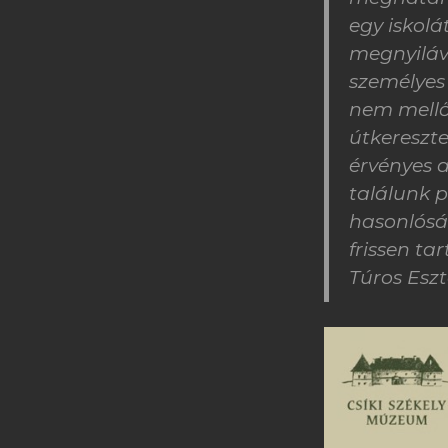
egy iskol
megnyiláv
személyes
nem mellő
útkereszt
érvényes a
találunk 
hasonlósá
frissen tar
Túros Eszt