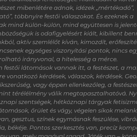
szet mibenlétére adnak, idézek „mértékadó”,
tó”, többnyire festői válaszokat. És ezeknek a
ak mind külön-külön, mind együttesen is jelent
bözőségük is odafigyelésért kiált, kibillent be
ból, aktív szemlélőt kíván, kimozdít, erőfeszít
incsenek egységes viszonyítási pontok, nincs egy
olható irányvonal, a hitelesség a mérce.
 festői látomások vannak itt, a festészet, a mai
re vonatkozó kérdések, válaszok, kérdések. Ge
íkszerűség, vagy éppen ellenkezőleg, a festésze
mint térélélmény válik megtapasztalhatóvá. 
znapi szentségek, hétköznapi tárgyak fetisizm
átomások, őrület és vágy, végelen síkok melankó
van, gesztus, színek egymásnak feszülése, vibrá
, békéje. Pontos szerkesztés van, precíz kompo
ény van, mely magával ragad. Játék van – könn