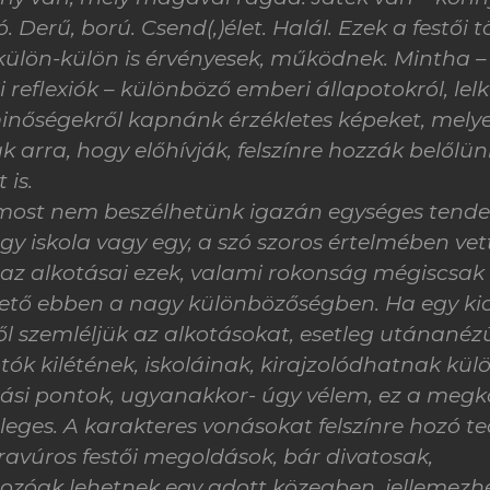
 Derű, ború. Csend(,)élet. Halál. Ezek a festői 
külön-külön is érvényesek, működnek. Mintha – 
i reflexiók – különböző emberi állapotokról, lelk
minőségekről kapnánk érzékletes képeket, mely
 arra, hogy előhívják, felszínre hozzák belőlün
 is.
s most nem beszélhetünk igazán egységes tende
y iskola vagy egy, a szó szoros értelmében ve
 az alkotásai ezek, valami rokonság mégiscsak
hető ebben a nagy különbözőségben. Ha egy kic
ől szemléljük az alkotásokat, esetleg utánanéz
tók kilétének, iskoláinak, kirajzolódhatnak kü
ási pontok, ugyanakkor- úgy vélem, ez a megkö
eges. A karakteres vonásokat felszínre hozó te
ravúros festői megoldások, bár divatosak,
zóak lehetnek egy adott közegben, jellemezh