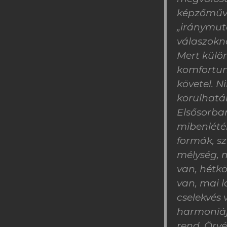
képzőművé
„iránymuta
válaszokn
Mert külön
komfortunk
követel. N
körülhatár
Elsősorban
mibenlété
formák, sz
mélység, 
van, hétkö
van, mai l
cselekvés 
harmoniája
rend. Örv