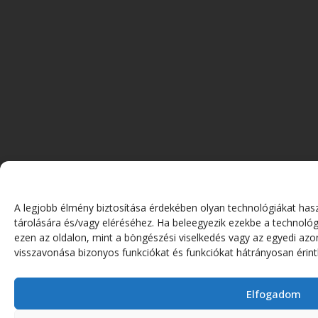
A legjobb élmény biztosítása érdekében olyan technológiákat has
tárolására és/vagy eléréséhez. Ha beleegyezik ezekbe a technológ
ezen az oldalon, mint a böngészési viselkedés vagy az egyedi azo
visszavonása bizonyos funkciókat és funkciókat hátrányosan érint
Elfogadom