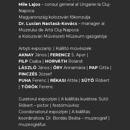
Mile Lajos
– consul general al Ungariei la Cluj-
Napoca
Magyarország kolozsvári főkonzulja
Dr. Lucian Nastasă-Kovács
– manager al
Muzeului de Artă Cluj-Napoca
a Kolozsvári Művészeti Múzeum igazgatója
Artişti expozanţi: | Kiállító művészek:
AKNAY
János |
FERENCZ
S. Apor |
FILP
Csaba |
HORVÁTH
Roland
LÁSZLÓ
János |
ŐRY
Annamária |
PAP
Gitta |
PINCZÉS
József
PUHA
Ferenc |
RÉKASI
Attila |
SÜTŐ
Róbert
|
TÖRÖK
Ferenc
Curatorul expoziţiei | A kiállítás kurátora: Sütő
Róbert – pictor | festőművész
Coordonatorul expoziţiei | A kiállítás
koordinátora: Dr. Bordás Beáta – muzeograf |
muzeográfus