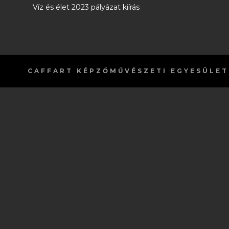
Víz és élet 2023 pályázat kiírás
CAFFART
KÉPZŐMŰVÉSZETI EGYESÜLET