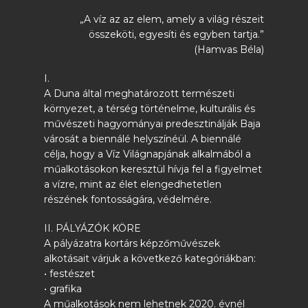
„A víz az az elem, amely a világ részeit
összeköti, egyesíti és egyben tartja.”
(Hamvas Béla)
I.
A Duna által meghatározott természeti
környezet, a térség történelme, kulturális és
művészeti hagyományai predesztinálják Baja
városát a biennálé helyszínéül. A biennálé
célja, hogy a Víz Világnapjának alkalmából a
műalkotásokon keresztül hívja fel a figyelmet
a vízre, mint az élet elengedhetetlen
részének fontosságára, védelmére.
II. PÁLYÁZÓK KÖRE
A pályázatra kortárs képzőművészek
alkotásait várjuk a következő kategóriákban:
• festészet
• grafika
A műalkotások nem lehetnek 2020. évnél