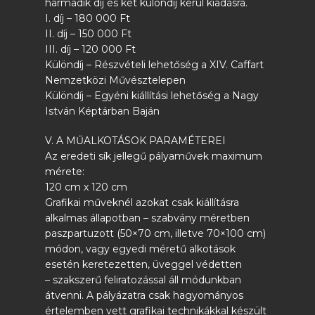
harmadik díj és két különdíj kerül kiadásra.
I. díj – 180 000 Ft
II. díj – 150 000 Ft
III. díj – 120 000 Ft
Különdíj – Részvételi lehetőség a XIV. Caffart
Nemzetközi Művésztelepen
Különdíj – Egyéni kiállítási lehetőség a Nagy
István Képtárban Baján
V. A MŰALKOTÁSOK PARAMÉTEREI
Az eredeti sík jellegű pályaművek maximum
mérete:
120 cm x 120 cm
Grafikai műveknél azokat csak kiállításra
alkalmas állapotban – szabvány méretben
paszpartuzott (50×70 cm, illetve 70×100 cm)
módon, vagy egyedi méretű alkotások
esetén keretezetten, üveggel védetten
– szakszerű feliratozással áll módunkban
átvenni. A pályázatra csak hagyományos
értelemben vett grafikai technikákkal készült