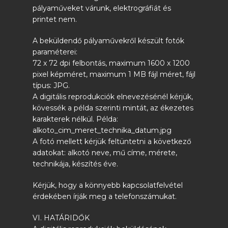
pályaműveket várunk, elektrográfiát és
printet nem.
A beküldendő pályaművekről készült fotók
paraméterei:
72 x 72 dpi felbontás, maximum 1600 x 1200
pixel képméret, maximum 1 MB fájl méret, fájl
típus: JPG.
A digitális reprodukciók elnevezésénél kérjük,
kövessék a példa szerinti mintát, az ékezetes
karakterek nélkül. Példa:
alkoto_cim_meret_technika_datum.jpg
A fotó mellett kérjük feltüntetni a következő
adatokat: alkotó neve, mű címe, mérete,
technikája, készítés éve.
Kérjük, hogy a könnyebb kapcsolatfelvétel
érdekében írják meg a telefonszámukat.
VI. HATÁRIDŐK