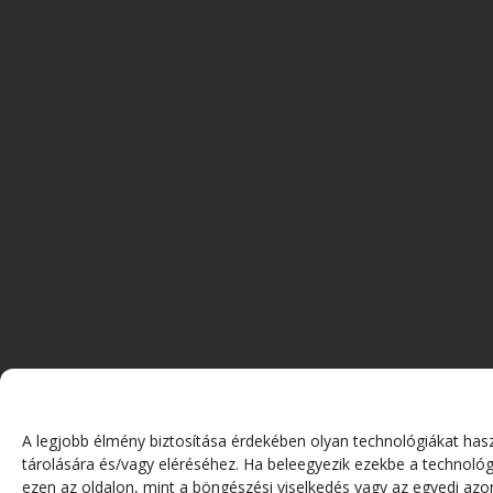
A legjobb élmény biztosítása érdekében olyan technológiákat has
tárolására és/vagy eléréséhez. Ha beleegyezik ezekbe a technológ
ezen az oldalon, mint a böngészési viselkedés vagy az egyedi azo