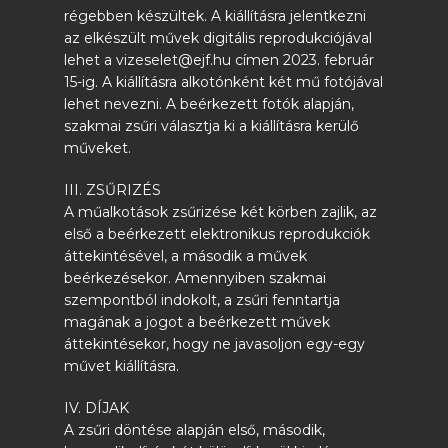
régebben készültek. A kiállításra jelentkezni
az elkészült művek digitális reprodukciójával
lehet a vizeselet@ejf.hu címen 2023. február
15-ig. A kiállításra alkotónként két mű fotójával
lehet nevezni. A beérkezett fotók alapján,
szakmai zsűri választja ki a kiállításra kerülő
műveket.
III. ZSŰRIZÉS
A műalkotások zsűrizése két körben zajlik, az
első a beérkezett elektronikus reprodukciók
áttekintésével, a második a művek
beérkezésekor. Amennyiben szakmai
szempontból indokolt, a zsűri fenntartja
magának a jogot a beérkezett művek
áttekintésekor, hogy ne javasoljon egy-egy
művet kiállításra.
IV. DÍJAK
A zsűri döntése alapján első, második,