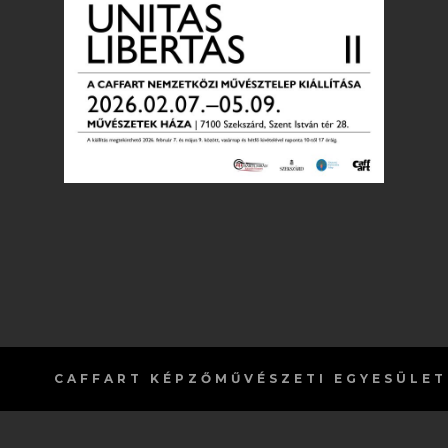
CAFFART
KÉPZŐMŰVÉSZETI EGYESÜLET