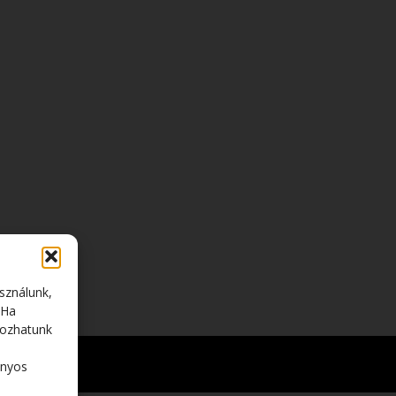
sználunk,
 Ha
gozhatunk
ÜLET
onyos