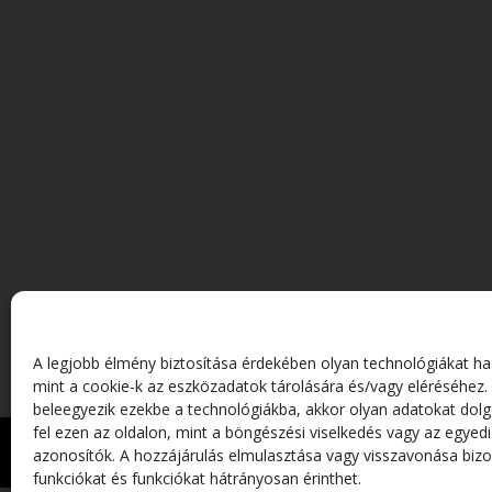
A legjobb élmény biztosítása érdekében olyan technológiákat ha
mint a cookie-k az eszközadatok tárolására és/vagy eléréséhez.
beleegyezik ezekbe a technológiákba, akkor olyan adatokat dol
fel ezen az oldalon, mint a böngészési viselkedés vagy az egyedi
CAFFART
KÉPZŐMŰVÉSZETI EGYES
azonosítók. A hozzájárulás elmulasztása vagy visszavonása biz
funkciókat és funkciókat hátrányosan érinthet.