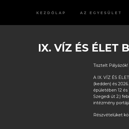
KEZDŐLAP
AZ EGYESÜLET
IX. VÍZ ÉS ÉLE
Tisztelt Pályázók!
A IX. VÍZ ÉS ÉLE
(kedden) és 2026. 
épületében 12 és 
Szegedi út 2.) feb
intézmény portáj
Részvételüket kö