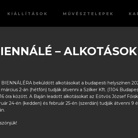
KIÁLLÍTÁSOK
MŰVÉSZTELEPEK
KA
T BIENNÁLÉ – ALKOTÁSO
T BIENNÁLÉRA beküldött alkotásokat a budapesti helyszínen 202
március 2-án (hétfőn) tudják átvenni a Szilker Kft. (1104 Budapes
16 óra között. A Baján leadott alkotásokat az Eötvös József Főisk
ruár 24-én (kedden) és február 25-én (szerdán) tudják átvenni 9 é
án.
szönjük!