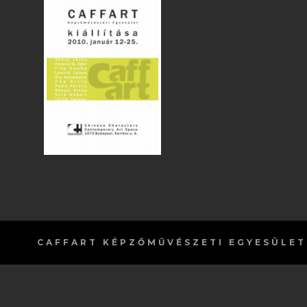
CAFFART
KÉPZŐMŰVÉSZETI EGYESÜLET