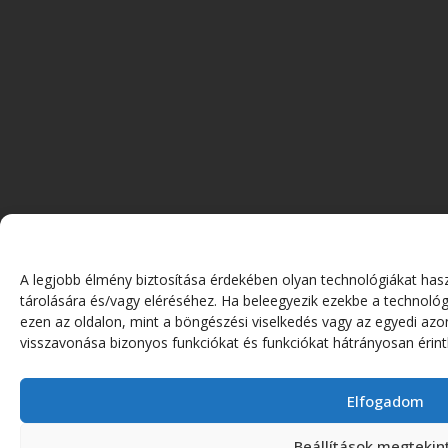
A legjobb élmény biztosítása érdekében olyan technológiákat has
tárolására és/vagy eléréséhez. Ha beleegyezik ezekbe a technológ
ezen az oldalon, mint a böngészési viselkedés vagy az egyedi azo
visszavonása bizonyos funkciókat és funkciókat hátrányosan érint
Elfogadom
Beállítások megtekin