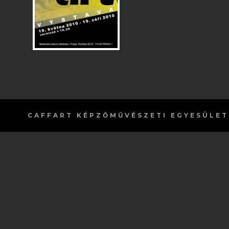
CAFFART
KÉPZŐMŰVÉSZETI EGYESÜLET